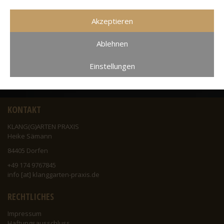
Akzeptieren
Umzug nach Dorfen
Ablehnen
Einstellungen
KONTAKT
KLANG(G)ARTEN PRAXIS
Heike Sämann
84405 Dorfen
+49 174 9767845
info [at] klanggarten-praxis.de
RECHTLICHES
Impressum
Haftungsausschluss