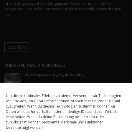
Ich bin umgezogen! Die Klanggarten-Praxis ist nun im idyllisch
gelegenen Ort Dorfen! Derzeit biete ich nur mobile Anwendungen
an.
ALLE NEWS
VERANSTALTUNGEN & AKTUELLES
Sonntagsspaziergang im Frühling
YingYangYoga im Einklang
Um dir ein optimales Erlebnis zu bieten, verwenden wir Technologien
wie Cookies, um Geräteinformationen zu speichern und/oder darauf
zuzugreifen. Wenn du diesen Technologien zustimmst, können wir
Daten wie das Surfverhalten oder eindeutige IDs auf dieser Website
Neueröffnung vom 17.11.2019
verarbeiten. Wenn du deine Zustimmung nicht erteilst oder
zurückziehst, können bestimmte Merkmale und Funktionen
beeinträchtigt werden.
Fotowettbewerb