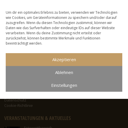
Um dir ein optimales Erlebnis zu bieten, verwenden wir Technologien
wie Cookies, um Geräteinformationen zu speichern und/oder darauf
zuzugreifen. Wenn du diesen Technologien zustimmst, können wir
Daten wie das Surfverhalten oder eindeutige IDs auf dieser Website
KONTAKT
verarbeiten. Wenn du deine Zustimmung nicht erteilst oder
zurückziehst, können bestimmte Merkmale und Funktionen
KLANG(G)ARTEN PRAXIS
beeinträchtigt werden.
Heike Sämann
84405 Dorfen
Akzeptieren
+49 174 9767845
info [at] klanggarten-praxis.de
Ablehnen
RECHTLICHES
Einstellungen
Impressum
Haftungsausschluss
Datenschutz
Cookie-Richtlinie
VERANSTALTUNGEN & AKTUELLES
Fotowettbewerb